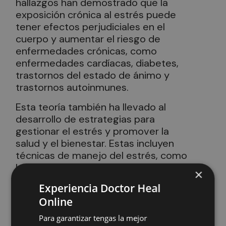
hallazgos han demostrado que la
exposición crónica al estrés puede
tener efectos perjudiciales en el
cuerpo y aumentar el riesgo de
enfermedades crónicas, como
enfermedades cardíacas, diabetes,
trastornos del estado de ánimo y
trastornos autoinmunes.
Esta teoría también ha llevado al
desarrollo de estrategias para
gestionar el estrés y promover la
salud y el bienestar. Estas incluyen
técnicas de manejo del estrés, como
la meditación, el yoga, la terapia
×
cognitivo-conductual y el ejercicio
Experiencia Doctor Heal
físico regular, que pueden ayudar a
Online
reducir la carga de estrés en el cuerpo
y promover una respuesta más
Para garantizar tengas la mejor