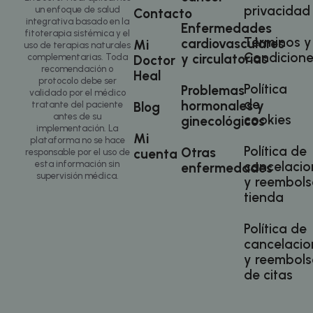
reunion
de
privacidad
un enfoque de salud
Contacto
emplean
anunciantes
integrativa basado en la
algunos 
externos.
Enfermedades
fitoterapia sistémica y el
web. Est
Términos y
cardiovasculares
Mi
cookie p
_gcl_au
3 meses
Esta cookie
uso de terapias naturales
Google LLC
que el
.doctorhealonline.com
es
Condicione
y circulatorias
complementarias. Toda
Doctor
program
establecida
recomendación o
reunion
Heal
por
protocolo debe ser
funcione
Doubleclick
Política
Problemas
del sitio
validado por el médico
y lleva a
de
hormonales y
cabo
tratante del paciente
Blog
__stripe_sid
30 minutos
Esta coo
información
Stripe Inc.
antes de su
cookies
ginecológicos
.doctorhealonline.com
asociada
sobre cómo
sbjs_current_add
.doctorhealonline.com
Sesión
implementación. La
Calendly
el usuario
Mi
plataforma no se hace
program
final utiliza
Política de
Otras
cuenta
reunion
responsable por el uso de
el sitio web
emplean
y cualquier
esta información sin
cancelacio
enfermedades
algunos 
publicidad
supervisión médica.
y reembols
web. Est
que el
cookie p
usuario final
tienda
que el
haya visto
program
antes de
reunion
visitar dicho
Política de
funcione
sitio web.
del sitio
cancelacio
y reembols
de citas