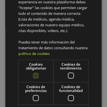
saludable al estrés.
experiencia en nuestra plataforma debes
"Aceptar" las cookies que permiten cargar
todo el contenido de manera correcta
(Lista de médicos, agenda médica,
Teoría de Selye: una base sólida
valoraciones de nuestro equipo médico,
para comprender el estrés
citas disponibles, videos, etc.).
Al reconocer la importancia de la
Puedes tener más información del
respuesta al estrés en la salud
tratamiento de datos consultando nuestra
humana, podemos tomar medidas
política de cookies
para gestionar el estrés de manera
efectiva y promover una vida más
Cookies
Cookies de
saludable y equilibrada.
obligatorias
rendimiento
El estrés tiene un impacto profundo
en nuestra salud. La medicina
Cookies de
Cookies de
integrativa ofrece un enfoque holístico
preferencias
funcionalidad
integrando estrategias que
promueven el equilibrio emocional,
ayudando a las personas a alcanzar su