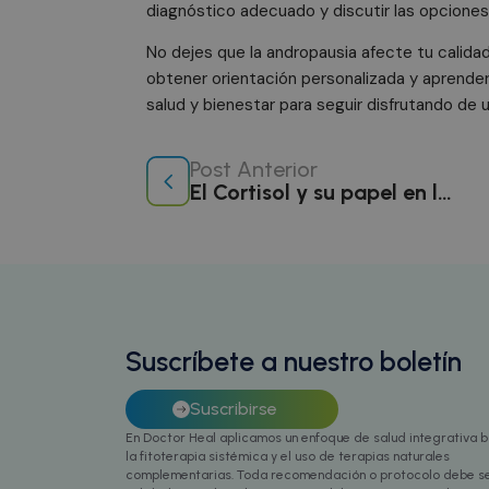
diagnóstico adecuado y discutir las opciones
No dejes que la andropausia afecte tu calida
Nombre
obtener orientación personalizada y aprende
Nombre
Nombre
Nombre
Provee
P
intercom-id-xqnlv
salud y bienestar para seguir disfrutando de u
_ga_07QS0GEMV8
IDE
localTimeZone
ar
Google
intercom-session-x
.doublec
d
isReturningVisitor9
mailchimp_landing_
Post Anterior
_fbp
_cfuvid
.c
Meta Pl
El Cortisol y su papel en la regulación del Sistema Inmune
intercom-device-id
.doctor
_gcl_au
wp_woocommerce_se
Google
m
__stripe_mid
.doctor
St
.
__stripe_sid
St
.
sbjs_current_add
Suscríbete a nuestro boletín
Suscribirse
En Doctor Heal aplicamos un enfoque de salud integrativa 
sbjs_migrations
la fitoterapia sistémica y el uso de terapias naturales
complementarias. Toda recomendación o protocolo debe s