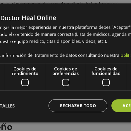
Estos cambios emocionales son el resultado de fluctuaciones
anto para los hombres que los experimentan como para
 Doctor Heal Online
engas la mejor experiencia en nuestra plataforma debes "Aceptar"
muscular y fuerza
odo el contenido de manera correcta (Lista de médicos, agenda 
uestro equipo médico, citas disponibles, videos, etc.).
pausia
es la pérdida gradual de masa muscular y fuerza. La
to de la masa muscular, y su disminución puede llevar a
 información del tratamiento de datos consultando nuestra
polít
d muscular. Esto no solo afecta la apariencia física, sino que
alizar actividades físicas y mantener un peso saludable.
Cookies de
Cookies de
Cookies de
rendimiento
preferencias
funcionalidad
asa corporal
e en el área abdominal, es otro de los
signos y síntomas
es de testosterona disminuyen, el cuerpo puede empezar a
TALLES
RECHAZAR TODO
ACE
o de desarrollar enfermedades crónicas como la diabetes
eño