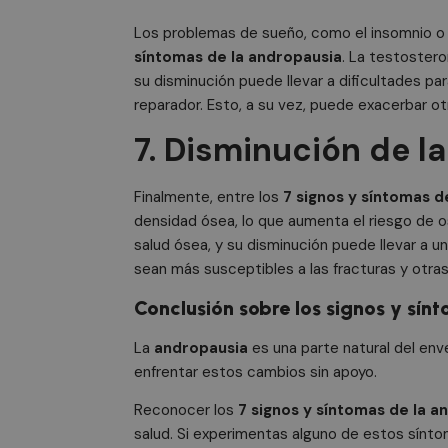
Cookies obl
Los problemas de sueño, como el insomnio o
síntomas de la andropausia
. La testostero
Las cookies estrictam
su disminución puede llevar a dificultades pa
gestión de cuentas. E
reparador. Esto, a su vez, puede exacerbar otr
Nombre
7. Disminución de l
PHPSESSID
Finalmente, entre los
7 signos y síntomas d
densidad ósea, lo que aumenta el riesgo de os
salud ósea, y su disminución puede llevar a 
CookieScriptConse
sean más susceptibles a las fracturas y otra
Conclusión sobre los signos y sí
cf_clearance
La
andropausia
es una parte natural del env
enfrentar estos cambios sin apoyo.
Reconocer los
7
signos y síntomas de la a
salud. Si experimentas alguno de estos sínt
__cfruid