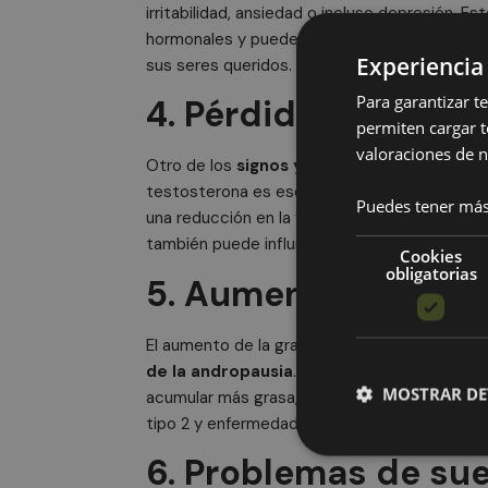
irritabilidad, ansiedad o incluso depresión. 
hormonales y pueden ser desconcertantes t
Experiencia
sus seres queridos.
Para garantizar t
4. Pérdida de masa 
permiten cargar t
valoraciones de n
Otro de los
signos y síntomas de la andro
testosterona es esencial para el mantenimien
Puedes tener más
una reducción en la fuerza física y la tonicida
también puede influir en la capacidad para re
Cookies
obligatorias
5. Aumento de la gr
El aumento de la grasa corporal, especialment
de la andropausia
. A medida que los nivel
MOSTRAR DE
acumular más grasa, lo que aumenta el riesg
tipo 2 y enfermedades cardiovasculares.
6. Problemas de su