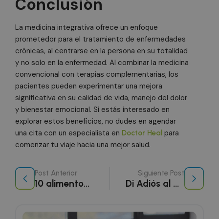
Conclusión
ge
az
en
pu
La medicina integrativa ofrece un enfoque
es
si
prometedor para el tratamiento de enfermedades
Política de Privacidad de Google
bu
crónicas, al centrarse en la persona en su totalidad
es
es
y no solo en la enfermedad. Al combinar la medicina
in
pa
convencional con terapias complementarias, los
us
pacientes pueden experimentar una mejora
pá
significativa en su calidad de vida, manejo del dolor
CookieScriptConsent
1 mes
El
CookieScript
doctorhealonline.com
Co
y bienestar emocional. Si estás interesado en
Sc
explorar estos beneficios, no dudes en agendar
ut
co
una cita con un especialista en
para
Doctor Heal
re
pr
comenzar tu viaje hacia una mejor salud.
co
de
lo
Es
Post Anterior
Siguiente Post
qu
10 alimentos para fortalecer el sistema inmunológico
Di Adiós al Sedentarismo: Claves para una Vida Activa y Saludable
de
Co
Sc
fu
co