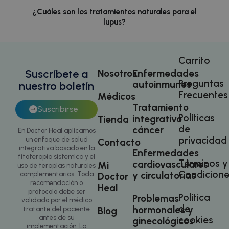
funcione
sitio web.
¿Cuáles son los tratamientos naturales para el
del sitio
lupus?
Carrito
Suscríbete a
Nosotros
Enfermedades
Preguntas
autoinmunes
nuestro boletín
sbjs_migrations
.doctorhealonline.com
Sesión
Frecuentes
Médicos
Tratamiento
Suscribirse
Políticas
integrativo
Tienda
de
cáncer
En Doctor Heal aplicamos
privacidad
un enfoque de salud
Contacto
integrativa basado en la
Enfermedades
fitoterapia sistémica y el
Términos y
cardiovasculares
Mi
uso de terapias naturales
Condicione
y circulatorias
complementarias. Toda
Doctor
recomendación o
Heal
protocolo debe ser
Política
Problemas
validado por el médico
de
hormonales y
tratante del paciente
Blog
sbjs_current
.doctorhealonline.com
Sesión
antes de su
cookies
ginecológicos
implementación. La