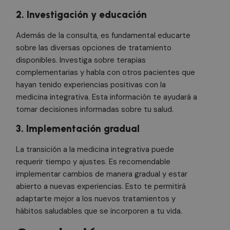
Cookies de preferencias
2. Investigación y educación
Cookies de funcionalidad
Además de la consulta, es fundamental educarte
Cookies no clasificadas
sobre las diversas opciones de tratamiento
Las cookies estrictamente necesarias permiten la
disponibles. Investiga sobre terapias
funcionalidad principal del sitio web, como el inicio
complementarias y habla con otros pacientes que
de sesión de usuario y la gestión de cuentas. El sitio
web no se puede utilizar correctamente sin las
hayan tenido experiencias positivas con la
cookies estrictamente necesarias.
medicina integrativa. Esta información te ayudará a
Nombre
Proveedor
/
Dominio
Vencimiento
De
tomar decisiones informadas sobre tu salud.
PHPSESSID
3 meses
Co
PHP.net
.doctorhealonline.com
ge
3. Implementación gradual
ap
ba
le
La transición a la medicina integrativa puede
Es
requerir tiempo y ajustes. Es recomendable
id
de
implementar cambios de manera gradual y estar
ge
ut
abierto a nuevas experiencias. Esto te permitirá
ma
va
adaptarte mejor a los nuevos tratamientos y
se
hábitos saludables que se incorporen a tu vida.
us
N
es