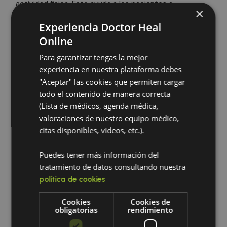
actividad física. Esto ayuda a los pacientes a
×
manejar su condición de manera más efectiva,
Experiencia Doctor Heal
reduciendo así la necesidad de medicamentos y
Online
mejorando la calidad de vida.
Para garantizar tengas la mejor
2. Enfermedades cardíacas
experiencia en nuestra plataforma debes
La medicina integrativa también puede ser
"Aceptar" las cookies que permiten cargar
beneficiosa para quienes padecen enfermedades
todo el contenido de manera correcta
cardíacas. Al enfocarse en el manejo del estrés, la
(Lista de médicos, agenda médica,
alimentación saludable y el ejercicio regular, los
valoraciones de nuestro equipo médico,
pacientes pueden ver una mejora significativa en
citas disponibles, videos, etc.).
su salud cardiovascular. Además, los enfoques
complementarios pueden ayudar a reducir la
Puedes tener más información del
presión arterial y el colesterol.
tratamiento de datos consultando nuestra
política de cookies
3. Artritis
Cookies
Cookies de
Los pacientes con artritis a menudo experimentan
obligatorias
rendimiento
dolor y limitaciones en su movilidad. La medicina