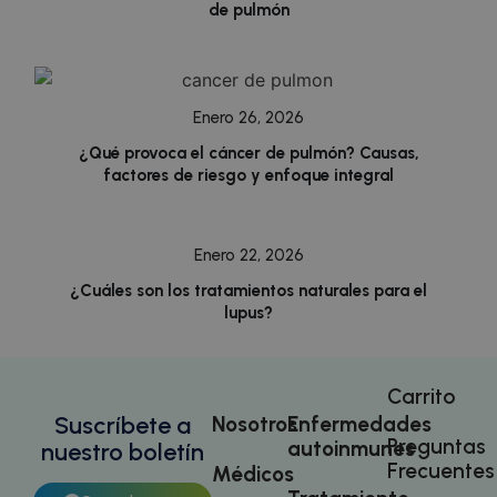
es
de pulmón
es
in
pa
us
pá
CookieScriptConsent
1 mes
El
CookieScript
Enero 26, 2026
doctorhealonline.com
Co
Sc
¿Qué provoca el cáncer de pulmón? Causas,
ut
co
factores de riesgo y enfoque integral
re
pr
co
de
lo
Enero 22, 2026
Es
qu
¿Cuáles son los tratamientos naturales para el
de
lupus?
Co
Sc
fu
co
cf_clearance
1 año
Es
Carrito
Cloudflare, Inc.
.calendly.com
ut
Suscríbete a
Nosotros
Enfermedades
se
Cl
Preguntas
autoinmunes
nuestro boletín
pa
Frecuentes
el
Médicos
de