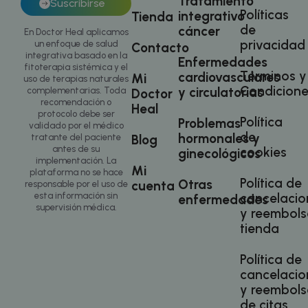
Tratamiento
an
Suscribirse
cu
Políticas
integrativo
Tienda
re
de
cáncer
se
En Doctor Heal aplicamos
ba
privacidad
un enfoque de salud
Contacto
di
integrativa basado en la
vi
Enfermedades
fitoterapia sistémica y el
es
Términos y
cardiovasculares
Mi
ap
uso de terapias naturales
fu
Condicione
y circulatorias
complementarias. Toda
Doctor
se
recomendación o
Heal
un
protocolo debe ser
pr
Política
Problemas
validado por el médico
pr
de
hormonales y
co
tratante del paciente
Blog
vi
antes de su
cookies
ginecológicos
ma
implementación. La
Mi
plataforma no se hace
__cfruid
Sesión
Co
Cloudflare Inc.
Política de
Otras
cuenta
responsable por el uso de
.calendly.com
as
si
esta información sin
cancelacio
enfermedades
Cl
supervisión médica.
y reembols
ut
id
tienda
tr
co
Política de
cancelacio
y reembols
de citas
Nombre
Proveedor
/
Do