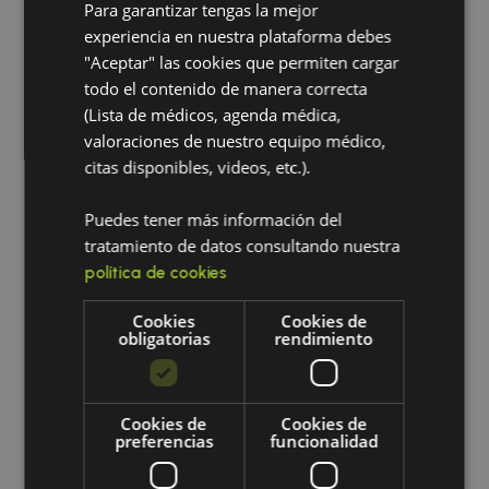
debe eliminar por completo su consumo.
Para garantizar tengas la mejor
Haz ejercicio regularmente:
El ejercicio
experiencia en nuestra plataforma debes
puede mejorar la circulación y reducir la
"Aceptar" las cookies que permiten cargar
hinchazón.
todo el contenido de manera correcta
Toma baños fríos:
El agua fría puede ayudar
(Lista de médicos, agenda médica,
a reducir la inflamación.
valoraciones de nuestro equipo médico,
Evita estar de pie o sentado durante
citas disponibles, videos, etc.).
largos períodos:
Levántate y camina con
frecuencia.
Puedes tener más información del
tratamiento de datos consultando nuestra
¿Cuándo debo preocuparme por la
política de cookies
hinchazón en los pies?
Cookies
Cookies de
En la mayoría de los casos, la hinchazón en los pies
obligatorias
rendimiento
no es motivo de preocupación y puede aliviarse
con medidas simples. Sin embargo, si la hinchazón
es severa, persistente o va acompañada de otros
Cookies de
Cookies de
síntomas como dolor, enrojecimiento o dificultad
preferencias
funcionalidad
para respirar, es importante consultar a un médico.
Si la hinchazón en tus pies persiste o te preocupa,