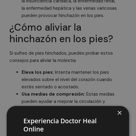
la insuficiencia cardíaca, la enfermedad renal,
la enfermedad hepática y las venas varicosas
pueden provocar hinchazón en los pies.
¿Cómo aliviar la
hinchazón en los pies?
Si sufres de pies hinchados, puedes probar estos
consejos para aliviar la molestia:
Eleva los pies:
Intenta mantener los pies
elevados sobre el nivel del corazón cuando
estés sentado o acostado.
Usa medias de compresión:
Estas medias
pueden ayudar a mejorar la circulación y
reducir la hinchazón.
×
Reduce el consumo de sal:
El exceso de
Experiencia Doctor Heal
sal puede hacer que el cuerpo retenga
Online
líquidos. Sin embargo, bajo ningún motivo se