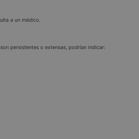
 de sesión para un
 cookie para
ulta a un médico.
nto de cookies de
r de cookies de
te.
loudFlare para
anular cualquier
ección IP del
son persistentes o extensas, podrían indicar:
nciones de seguridad
n contra visitantes
dFlare, utilizada
o
Descripción
cabo información
nte para garantizar
ara mantener el
lquier publicidad que
o con la hora local
 web.
s
ué página el usuario
uctos publicitarios,
 de usuarios en
sitio web, ayudando a
.
ario manteniendo la
as de aterrizaje para
os personalizados.
cabo información