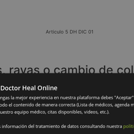
s, rayas o cambio de co
d? Las
estrías
, rayas o cambios de color no son solo proble
 Doctor Heal Online
lemas más graves, tus uñas hablan por ti. Sigue leyendo p
engas la mejor experiencia en nuestra plataforma debes "Aceptar"
odo el contenido de manera correcta (Lista de médicos, agenda 
s sobre tu salud?
uestro equipo médico, citas disponibles, videos, etc.).
a proteína que también se encuentra en el cabello y la pi
 información del tratamiento de datos consultando nuestra
polít
ntales o cambios de color. Estas alteraciones pueden ser un