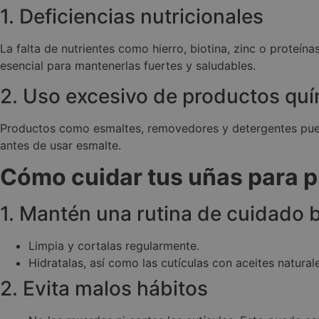
m
__stripe_mid
St
.doctor
1. Deficiencias nutricionales
.
__stripe_sid
St
La falta de nutrientes como hierro, biotina, zinc o proteí
.
esencial para mantenerlas fuertes y saludables.
sbjs_current_add
2. Uso excesivo de productos qu
Productos como esmaltes, removedores y detergentes puede
sbjs_migrations
antes de usar esmalte.
Cómo cuidar tus uñas para p
sbjs_current
1. Mantén una rutina de cuidado 
_ga
Limpia y cortalas regularmente.
Hidratalas, así como las cutículas con aceites natura
2. Evita malos hábitos