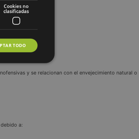
Cookies no
clasificadas
PTAR TODO
inofensivas y se relacionan con el envejecimiento natural o
uncionalidad
ión de usuario y la
s en el lenguaje
to general que se
 debido a:
sión del usuario.
zar, la forma en
o, pero un buen