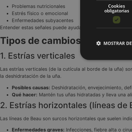
Cookies
Problemas nutricionales
obligatorias
Estrés físico o emocional
Enfermedades subyacentes
Entender estas señales puede ayudarte a identificar prob
Tipos de cambios en las uñas
MOSTRAR DE
1. Estrías verticales
Las estrías verticales (de la cutícula al borde de la uña)
Cookies obl
la deshidratación de la uña.
Posibles causas:
Deshidratación, envejecimiento, def
Las cookies estrictam
Qué hacer:
Mantén tus uñas hidratadas y lleva una al
gestión de cuentas. E
2. Estrías horizontales (líneas de
Nombre
PHPSESSID
Las líneas de Beau son surcos horizontales que suelen indi
Enfermedades graves:
Infecciones, fiebre alta o ciru