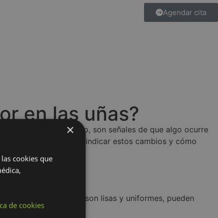
Agendar cita
lor en las uñas?
×
mas estéticos; a menudo, son señales de que algo ocurre
ara aprender qué pueden indicar estos cambios y cómo
 las cookies que
médica,
el. Aunque normalmente son lisas y uniformes, pueden
ica de cookies
a señal de: