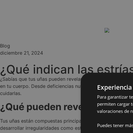
Blog
diciembre 21, 2024
¿Qué indican las estría
¿Sabías que tus uñas pueden revelar mucho sobre tu salu
Experiencia
en tu cuerpo. Desde deficiencias nutricionales hasta prob
cuidarlas.
Para garantizar t
permiten cargar t
¿Qué pueden revelar las uña
valoraciones de n
Tus uñas están compuestas principalmente de queratina, un
Puedes tener más
desarrollar irregularidades como estrías verticales, horizo