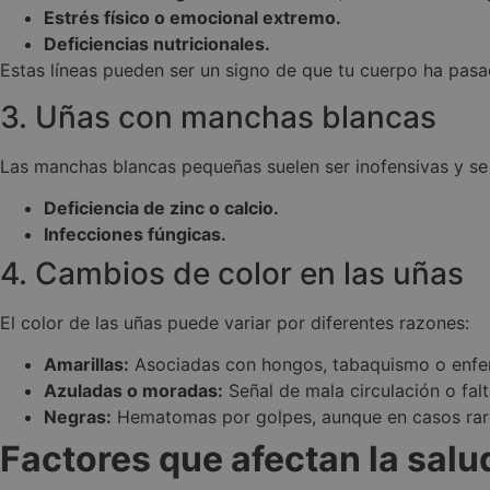
Estrés físico o emocional extremo.
Deficiencias nutricionales.
CookieScriptConse
Estas líneas pueden ser un signo de que tu cuerpo ha pasa
3. Uñas con manchas blancas
cf_clearance
Las manchas blancas pequeñas suelen ser inofensivas y se d
Deficiencia de zinc o calcio.
Infecciones fúngicas.
__cfruid
4. Cambios de color en las uñas
El color de las uñas puede variar por diferentes razones:
Nombre
Nombre
Nombre
Nombre
Provee
P
intercom-id-xqnlv
Amarillas:
Asociadas con hongos, tabaquismo o enfe
_ga_07QS0GEMV8
IDE
localTimeZone
ar
Google 
intercom-session-x
Azuladas o moradas:
Señal de mala circulación o fal
d
.doublec
Negras:
Hematomas por golpes, aunque en casos raros
isReturningVisitor9
mailchimp_landing_
_fbp
_cfuvid
.c
Meta Pl
Factores que afectan la salu
intercom-device-id
.doctor
wp_woocommerce_se
_gcl_au
Google 