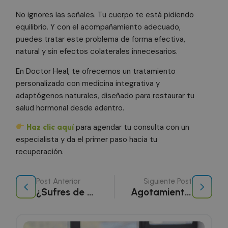
reunion
por
funcione
No ignores las señales. Tu cuerpo te está pidiendo
Doubleclick
del sitio
y lleva a
equilibrio. Y con el acompañamiento adecuado,
cabo
__stripe_sid
30 minutos
Esta coo
información
Stripe Inc.
puedes tratar este problema de forma efectiva,
.doctorhealonline.com
asociada
sobre cómo
sbjs_current_add
.doctorhealonline.com
Sesión
Calendly
el usuario
natural y sin efectos colaterales innecesarios.
program
final utiliza
reunion
el sitio web
En Doctor Heal, te ofrecemos un tratamiento
emplean
y cualquier
algunos 
publicidad
personalizado con medicina integrativa y
web. Est
que el
cookie p
usuario final
adaptógenos naturales, diseñado para restaurar tu
que el
haya visto
program
antes de
salud hormonal desde adentro.
reunion
visitar dicho
funcione
sitio web.
para agendar tu consulta con un
Haz clic aquí
del sitio
especialista y da el primer paso hacia tu
recuperación.
Post Anterior
Siguiente Post
¿Sufres de acidez constante? Descubre cómo eliminar el reflujo de forma natural
Agotamiento suprarrenal: la causa invisible de tu fatiga crónica
sbjs_migrations
.doctorhealonline.com
Sesión