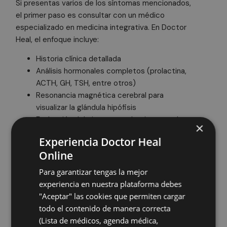
Si presentas varios de los síntomas mencionados,
el primer paso es consultar con un médico
especializado en medicina integrativa. En Doctor
Heal, el enfoque incluye:
Historia clínica detallada
Análisis hormonales completos (prolactina,
ACTH, GH, TSH, entre otros)
Resonancia magnética cerebral para
visualizar la glándula hipófisis
Evaluación del eje neuroendocrino completo
×
Este diagnóstico holístico permite no solo
Experiencia Doctor Heal
detectar el adenoma, sino comprender su impacto
Online
sobre el cuerpo.
Para garantizar tengas la mejor
¿Se puede tratar un
experiencia en nuestra plataforma debes
adenoma
"Aceptar" las cookies que permiten cargar
todo el contenido de manera correcta
hipofisariosin cirugía?
(Lista de médicos, agenda médica,