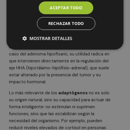
adaptógenos
ACEPTAR TODO
Los
adaptógenos
son compuestos naturales
RECHAZAR TODO
extraídos de plantas que actúan como
moduladores del sistema endocrino, ayudando al
MOSTRAR DETALLES
cuerpo a adaptarse al estrés fisiológico y restaurar
el equilibrio hormonal de forma progresiva. En el
caso del adenoma hipofisario, su utilidad radica en
que intervienen directamente en la regulación del
Cookies obligatorias
Cookies de rendimiento
eje HHA (hipotálamo-hipófisis-adrenal), que suele
Cookies de preferencias
estar alterado por la presencia del tumor y su
Cookies de funcionalidad
impacto hormonal.
Cookies no clasificadas
Lo más relevante de los
adaptógenos
no es solo
Las cookies estrictamente necesarias permiten la
su origen natural, sino su capacidad para actuar de
funcionalidad principal del sitio web, como el inicio
de sesión de usuario y la gestión de cuentas. El sitio
forma inteligente: no estimulan ni suprimen
web no se puede utilizar correctamente sin las
funciones, sino que las estabilizan según la
cookies estrictamente necesarias.
necesidad del organismo. Por ejemplo, pueden
Nombre
Proveedor
/
Dominio
Vencimiento
De
reducir niveles elevados de cortisol en personas