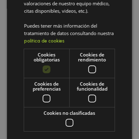
valoraciones de nuestro equipo médico,
En muchos casos, sí. Dependerá del tamaño del
citas disponibles, videos, etc.).
tumor, de si es funcionante y de la respuesta del
organismo a tratamientos integrativos.
Puedes tener más información del
tratamiento de datos consultando nuestra
La medicina convencional suele indicar:
política de cookies
Tratamiento farmacológico (agonistas de
Cookies
Cookies de
dopamina, bloqueadores hormonales)
obligatorias
rendimiento
Cirugía transesfenoidal en casos de
compresión severa o crecimiento acelerado
Radioterapia en casos muy puntuales
Cookies de
Cookies de
Pero desde la
medicina integrativa
, se puede
preferencias
funcionalidad
apoyar con herramientas naturales que mejoran la
función hormonal y reducen síntomas sin efectos
secundarios.
Cookies no clasificadas
Tratamiento
integrativo con