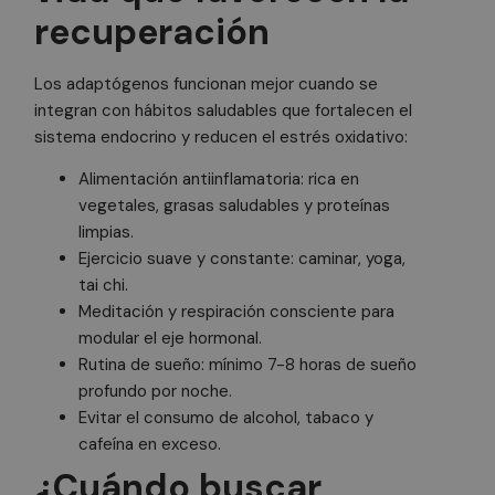
fu
recuperación
se
un
pr
pr
Los adaptógenos funcionan mejor cuando se
co
vi
integran con hábitos saludables que fortalecen el
ma
sistema endocrino y reducen el estrés oxidativo:
__cfruid
Sesión
Co
Cloudflare Inc.
.calendly.com
as
Alimentación antiinflamatoria: rica en
si
Cl
vegetales, grasas saludables y proteínas
ut
id
limpias.
tr
Ejercicio suave y constante: caminar, yoga,
co
tai chi.
Meditación y respiración consciente para
modular el eje hormonal.
Rutina de sueño: mínimo 7-8 horas de sueño
Nombre
Proveedor
/
Do
Nombre
Proveedor
/
Dominio
Vencimiento
Descripc
profundo por noche.
intercom-id-xqnlvoh1
.doctorhealonli
Nombre
Nombre
Proveedor
/
Dominio
Proveedor
Vencimiento
/
Dominio
Vencimiento
Descripción
localTimeZone
artuonlus.org
Sesión
Esta coo
Evitar el consumo de alcohol, tabaco y
intercom-session-xqnlvoh1
.doctorhealonli
doctorhealonline.com
almacena
_ga_07QS0GEMV8
IDE
.doctorhealonline.com
1 año
1 año 1 mes
Esta cookie
Google LLC
cafeína en exceso.
zona hor
.doubleclick.net
es
isReturningVisitor9260
doctorhealonlin
visitante
establecida
¿Cuándo buscar
garantiz
por
contenid
intercom-device-id-xqnlvoh1
.doctorhealonli
Doubleclick