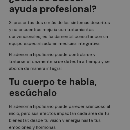
sitio we
y lleva a
ayuda profesional?
muestra
wp_woocommerce_session_[abcdef0123456789]
doctorhealonlin
cabo
acuerdo 
{32}
información
mailchimp_landing_site
28 días
Mailchimp
hora loca
sobre cómo
doctorhealonline.com
usuario.
el usuario
Si presentas dos o más de los síntomas descritos
final utiliza
_cfuvid
.calendly.com
Sesión
Esta coo
el sitio web
y no encuentras mejoría con tratamientos
utiliza c
y cualquier
de segu
publicidad
convencionales, es fundamental consultar con un
de usuar
que el
equipo especializado en medicina integrativa.
sesiones
usuario final
optimiza
haya visto
experien
antes de
El adenoma hipofisario puede controlarse y
usuario
visitar dicho
manteni
sitio web.
tratarse eficazmente si se detecta a tiempo y se
coherenc
aborda de manera integral.
sesión y
_fbp
3 meses
Utilizado por
Meta Platform Inc.
proporc
.doctorhealonline.com
Facebook
servicios
para ofrecer
Tu cuerpo te habla,
personal
una serie de
m
1 año 1 mes
Stripe
productos
m.stripe.com
__stripe_mid
1 año
Esta coo
publicitarios,
escúchalo
Stripe Inc.
.doctorhealonline.com
asociada
como
Calendly
ofertas en
program
tiempo real
reunion
de
El adenoma hipofisario puede parecer silencioso al
emplean
anunciantes
inicio, pero sus efectos impactan cada área de tu
algunos 
externos.
web. Est
bienestar: desde tu visión y energía hasta tus
cookie p
_gcl_au
3 meses
Esta cookie
Google LLC
que el
.doctorhealonline.com
es
emociones y hormonas.
program
establecida