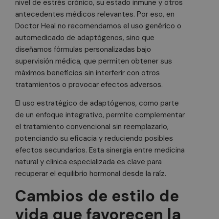
nivel de estrés crónico, su estado inmune y otros
Sc
ut
antecedentes médicos relevantes. Por eso, en
co
Doctor Heal no recomendamos el uso genérico o
re
pr
automedicado de adaptógenos, sino que
co
de
diseñamos fórmulas personalizadas bajo
lo
Es
supervisión médica, que permiten obtener sus
qu
máximos beneficios sin interferir con otros
de
Co
tratamientos o provocar efectos adversos.
Sc
fu
co
El uso estratégico de adaptógenos, como parte
de un enfoque integrativo, permite complementar
cf_clearance
1 año
Es
Cloudflare, Inc.
.calendly.com
ut
el tratamiento convencional sin reemplazarlo,
se
Cl
potenciando su eficacia y reduciendo posibles
pa
el
efectos secundarios. Esta sinergia entre medicina
de
natural y clínica especializada es clave para
an
cu
recuperar el equilibrio hormonal desde la raíz.
re
se
Cambios de estilo de
ba
di
vi
vida que favorecen la
es
ap