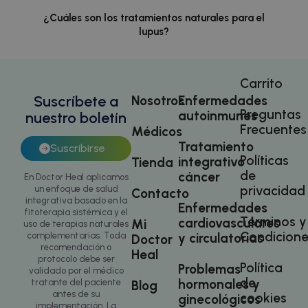
sbjs_session
.doctorhealonline.com
30 minutos
¿Cuáles son los tratamientos naturales para el
lupus?
Carrito
Suscríbete a
Nosotros
Enfermedades
Preguntas
autoinmunes
nuestro boletín
Frecuentes
Médicos
Tratamiento
Suscribirse
Políticas
integrativo
Tienda
de
cáncer
En Doctor Heal aplicamos
sbjs_first_add
.doctorhealonline.com
Sesión
privacidad
un enfoque de salud
Contacto
integrativa basado en la
Enfermedades
fitoterapia sistémica y el
Términos y
cardiovasculares
Mi
uso de terapias naturales
Condicione
y circulatorias
complementarias. Toda
Doctor
recomendación o
Heal
protocolo debe ser
Política
Problemas
validado por el médico
de
hormonales y
tratante del paciente
Blog
antes de su
cookies
ginecológicos
implementación. La