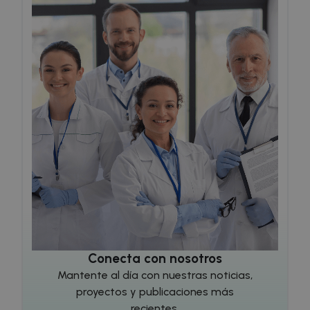
sbjs_current
.doctorhealonline.com
Sesión
Conecta con nosotros
Mantente al día con nuestras noticias,
_ga
1 año 1 mes
Google LLC
proyectos y publicaciones más
.doctorhealonline.com
recientes.