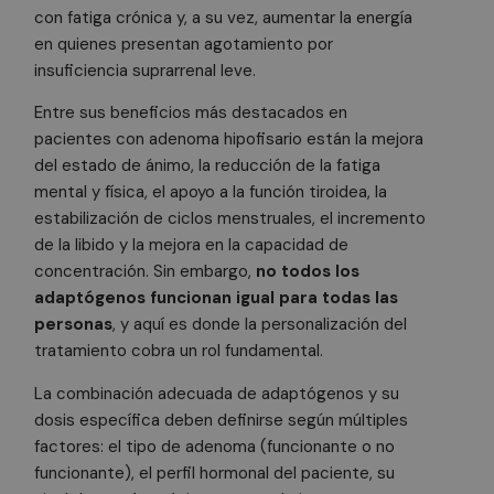
PHPSESSID
3 meses
Co
PHP.net
con fatiga crónica y, a su vez, aumentar la energía
.doctorhealonline.com
ge
ap
en quienes presentan agotamiento por
ba
insuficiencia suprarrenal leve.
le
Es
id
Entre sus beneficios más destacados en
de
ge
pacientes con adenoma hipofisario están la mejora
ut
del estado de ánimo, la reducción de la fatiga
ma
va
mental y física, el apoyo a la función tiroidea, la
se
us
estabilización de ciclos menstruales, el incremento
N
es
de la libido y la mejora en la capacidad de
ge
concentración. Sin embargo,
no todos los
az
en
adaptógenos funcionan igual para todas las
pu
es
personas
, y aquí es donde la personalización del
si
Política de Privacidad de Google
tratamiento cobra un rol fundamental.
bu
es
es
La combinación adecuada de adaptógenos y su
in
pa
dosis específica deben definirse según múltiples
us
pá
factores: el tipo de adenoma (funcionante o no
funcionante), el perfil hormonal del paciente, su
CookieScriptConsent
1 mes
El
CookieScript
doctorhealonline.com
Co