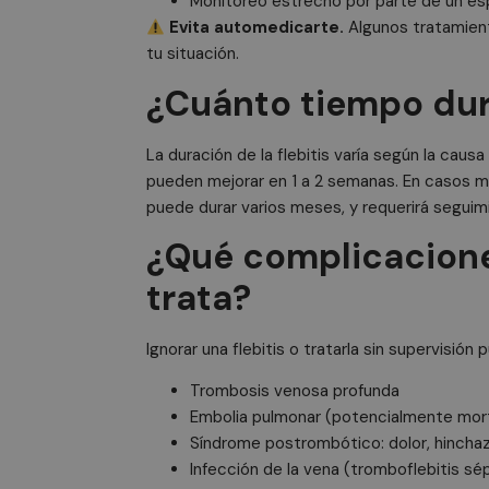
Monitoreo estrecho por parte de un esp
m
__stripe_mid
.doctor
St
.
Evita automedicarte.
Algunos tratamient
tu situación.
__stripe_sid
St
.
¿Cuánto tiempo dura
sbjs_current_add
La duración de la flebitis varía según la caus
pueden mejorar en 1 a 2 semanas. En casos m
puede durar varios meses, y requerirá segui
sbjs_migrations
¿Qué complicacione
trata?
sbjs_current
Ignorar una flebitis o tratarla sin supervisión p
_ga
Trombosis venosa profunda
Embolia pulmonar (potencialmente mor
Síndrome postrombótico: dolor, hinchaz
Infección de la vena (tromboflebitis sé