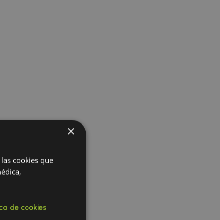
×
 las cookies que
médica,
ica de cookies