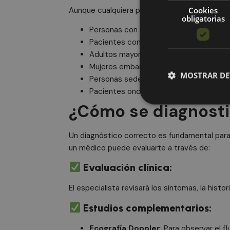
Cookies
Aunque cualquiera puede desarrollarla, los si
obligatorias
Personas con várices
Pacientes con antecedentes de tromb
Adultos mayores
Mujeres embarazadas o en tratamiento
MOSTRAR DE
Personas sedentarias o con movilidad 
Pacientes oncológicos
¿Cómo se diagnostic
Cookies obl
Un diagnóstico correcto es fundamental para 
un médico puede evaluarte a través de:
Las cookies estrictam
Evaluación clínica:
gestión de cuentas. E
Nombre
El especialista revisará los síntomas, la hist
PHPSESSID
Estudios complementarios:
Ecografía Doppler
: Para observar el 