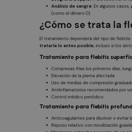
Análisis de sangre
: En algunos casos,
(como el dímero D).
CookieScriptConse
¿Cómo se trata la fl
cf_clearance
El tratamiento dependerá del tipo de flebiti
tratarla lo antes posible
, incluso si los sí
Tratamiento para flebitis superfic
__cfruid
Compresas frías los primeros días, lueg
Elevación de la pierna afectada
Uso de medias de compresión graduad
Nombre
Antiinflamatorios recomendados por u
Nombre
Nombre
Nombre
Provee
P
intercom-id-xqnlv
Control médico periódico
_ga_07QS0GEMV8
IDE
localTimeZone
ar
Google
intercom-session-x
.doublec
d
Tratamiento para flebitis profun
isReturningVisitor9
mailchimp_landing_
_fbp
_cfuvid
.c
Anticoagulantes para disolver o evitar 
Meta Pl
intercom-device-id
.doctor
Reposo relativo con movilización guiad
_gcl_au
wp_woocommerce_se
Google