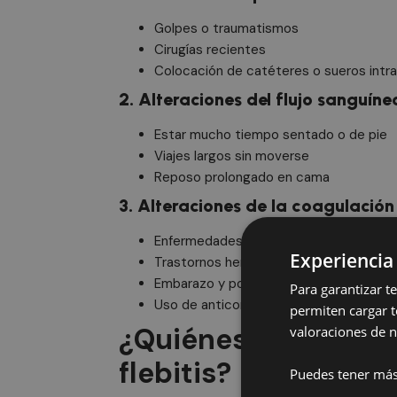
Golpes o traumatismos
Cirugías recientes
Colocación de catéteres o sueros int
2. Alteraciones del flujo sanguíne
Estar mucho tiempo sentado o de pie
Viajes largos sin moverse
Reposo prolongado en cama
3. Alteraciones de la coagulación
Enfermedades autoinmunes
Experiencia
Trastornos hematológicos
Embarazo y postparto
Para garantizar t
Uso de anticonceptivos orales o terap
permiten cargar t
¿Quiénes tienen ma
valoraciones de n
flebitis?
Puedes tener más