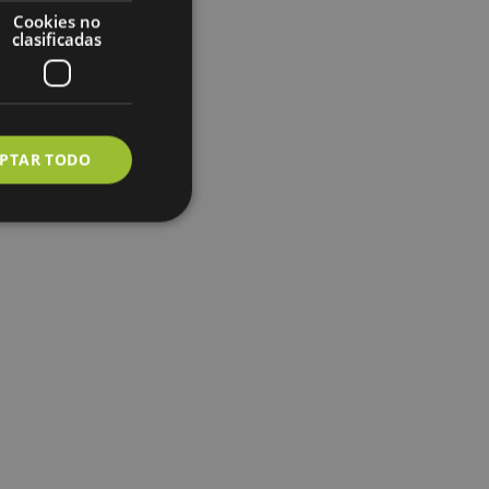
Cookies no
clasificadas
PTAR TODO
uncionalidad
ión de usuario y la
s en el lenguaje
to general que se
sión del usuario.
zar, la forma en
o, pero un buen