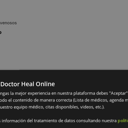
ravenosos
o
 Doctor Heal Online
engas la mejor experiencia en nuestra plataforma debes "Aceptar"
ia hormonal
odo el contenido de manera correcta (Lista de médicos, agenda 
yor riesgo de padecer
uestro equipo médico, citas disponibles, videos, etc.).
 información del tratamiento de datos consultando nuestra
polít