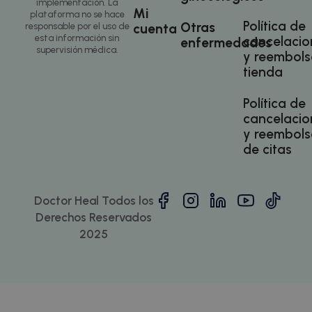
antes de
implementación. La
reunion
visitar dicho
Mi
plataforma no se hace
funcione
sitio web.
Política de
Otras
cuenta
responsable por el uso de
del sitio
esta información sin
cancelacio
enfermedades
supervisión médica.
y reembols
tienda
Política de
cancelacio
y reembols
sbjs_migrations
.doctorhealonline.com
Sesión
de citas
Doctor Heal Todos los
Derechos Reservados
2025
sbjs_current
.doctorhealonline.com
Sesión