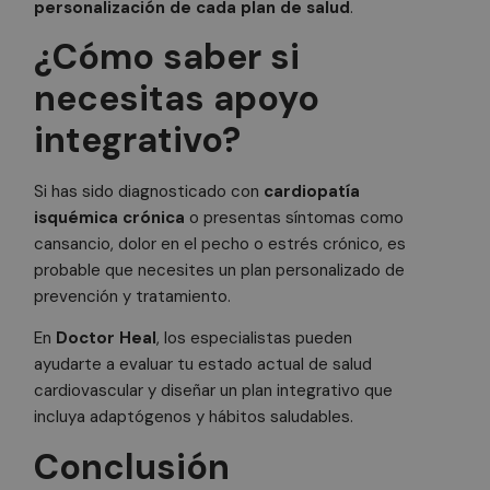
Cookies obligatorias
Cookies de rendimiento
personalización de cada plan de salud
.
Cookies de preferencias
¿Cómo saber si
Cookies de funcionalidad
necesitas apoyo
Cookies no clasificadas
integrativo?
Las cookies estrictamente necesarias permiten la
funcionalidad principal del sitio web, como el inicio
de sesión de usuario y la gestión de cuentas. El sitio
web no se puede utilizar correctamente sin las
Si has sido diagnosticado con
cardiopatía
cookies estrictamente necesarias.
isquémica crónica
o presentas síntomas como
Nombre
Proveedor
/
Dominio
Vencimiento
De
cansancio, dolor en el pecho o estrés crónico, es
probable que necesites un plan personalizado de
PHPSESSID
3 meses
Co
PHP.net
.doctorhealonline.com
ge
prevención y tratamiento.
ap
ba
le
En
Doctor Heal
, los especialistas pueden
Es
ayudarte a evaluar tu estado actual de salud
id
de
cardiovascular y diseñar un plan integrativo que
ge
ut
incluya adaptógenos y hábitos saludables.
ma
va
Conclusión
se
us
N