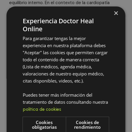
equilibrio interno. En el contexto de la cardiopatía
isquémica crónica, pueden aportar beneficios
×
clave:
Experiencia Doctor Heal
Online
Regulación del estrés:
el exceso de
cortisol afecta directamente la salud
Para garantizar tengas la mejor
cardiovascular; los adaptógenos ayudan a
experiencia en nuestra plataforma debes
mantenerlo bajo control.
"Aceptar" las cookies que permiten cargar
Efecto antioxidante y antiinflamatorio:
todo el contenido de manera correcta
protegen a las células cardíacas del daño
(Lista de médicos, agenda médica,
causado por radicales libres.
valoraciones de nuestro equipo médico,
Apoyo en la energía física y mental:
citas disponibles, videos, etc.).
fortalecen al organismo, reduciendo la fatiga
asociada con la cardiopatía isquémica
Puedes tener más información del
crónica.
tratamiento de datos consultando nuestra
Entre los más estudiados se encuentran la
política de cookies
ashwagandha, el ginseng y la rodiola
, utilizados
en programas de medicina integrativa por su
Cookies
Cookies de
obligatorias
rendimiento
capacidad para equilibrar cuerpo y mente.