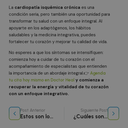
es
ge
La
cardiopatía isquémica crónica
es una
az
condición seria, pero también una oportunidad para
en
pu
transformar tu salud con un enfoque integral. Al
es
si
Política de Privacidad de Google
apoyarte en los adaptógenos, los hábitos
bu
saludables y la medicina integrativa, puedes
es
es
fortalecer tu corazón y mejorar tu calidad de vida.
in
pa
us
No esperes a que los síntomas se intensifiquen:
pá
comienza hoy a cuidar de tu corazón con el
CookieScriptConsent
1 mes
El
CookieScript
acompañamiento de especialistas que entienden
doctorhealonline.com
Co
Sc
la importancia de un abordaje integral.👉
Agenda
ut
co
y comienza a
tu cita hoy mismo en Doctor Heal
re
recuperar la energía y vitalidad de tu corazón
pr
co
con un enfoque integrativo.
de
lo
Es
qu
Post Anterior
Siguiente Post
de
Co
Estos son los alimentos que protegen la memoria y la salud cerebral contra el Alzheimer
¿Cuáles son los síntomas del Cáncer de pulmón?
Sc
fu
co