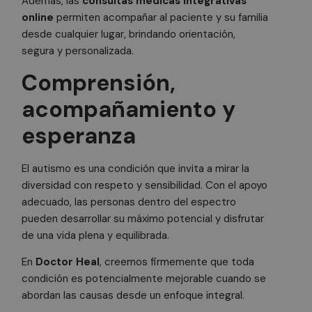
Además, las
consultas médicas integrativas
Cookies de preferencias
online
permiten acompañar al paciente y su familia
desde cualquier lugar, brindando orientación,
Cookies de funcionalidad
segura y personalizada.
Cookies no clasificadas
Comprensión,
Las cookies estrictamente necesarias permiten la
funcionalidad principal del sitio web, como el inicio
acompañamiento y
de sesión de usuario y la gestión de cuentas. El sitio
web no se puede utilizar correctamente sin las
cookies estrictamente necesarias.
esperanza
Nombre
Proveedor
/
Dominio
Vencimiento
De
PHPSESSID
3 meses
Co
El autismo es una condición que invita a mirar la
PHP.net
.doctorhealonline.com
ge
diversidad con respeto y sensibilidad. Con el apoyo
ap
ba
adecuado, las personas dentro del espectro
le
Es
pueden desarrollar su máximo potencial y disfrutar
id
de una vida plena y equilibrada.
de
ge
ut
En
Doctor Heal
, creemos firmemente que toda
ma
va
condición es potencialmente mejorable cuando se
se
us
abordan las causas desde un enfoque integral.
N
es