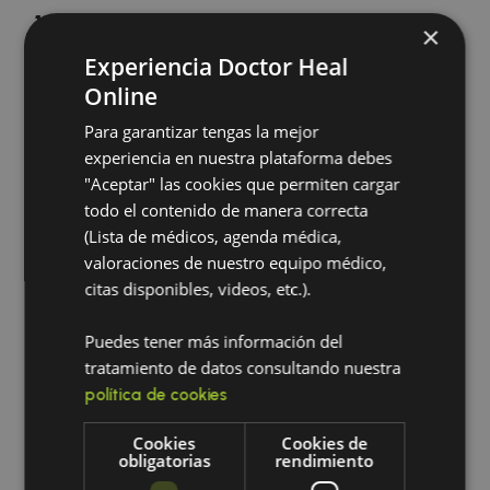
10. Necesidad de acompañamiento
×
terapéutico constante
Experiencia Doctor Heal
Online
El abordaje del autismo requiere una atención
continua e interdisciplinaria. Psicólogos,
Para garantizar tengas la mejor
terapeutas ocupacionales, médicos integrativos y
experiencia en nuestra plataforma debes
familias cumplen un papel esencial en el progreso.
"Aceptar" las cookies que permiten cargar
todo el contenido de manera correcta
Diagnóstico y
(Lista de médicos, agenda médica,
abordaje del autismo
valoraciones de nuestro equipo médico,
citas disponibles, videos, etc.).
desde una visión
integrativa
Puedes tener más información del
tratamiento de datos consultando nuestra
política de cookies
El diagnóstico del
autismo
se basa en la
observación clínica, la historia del desarrollo y
Cookies
Cookies de
pruebas especializadas. Detectarlo
obligatorias
rendimiento
tempranamente permite ofrecer apoyos