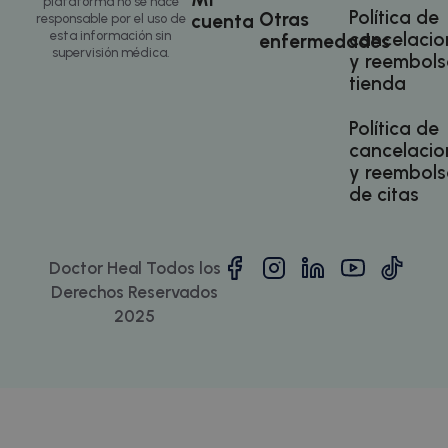
plataforma no se hace
reunion
visitar dicho
Política de
Otras
funcione
cuenta
responsable por el uso de
sitio web.
del sitio
esta información sin
cancelacio
enfermedades
supervisión médica.
y reembols
tienda
Política de
cancelacio
y reembols
sbjs_migrations
.doctorhealonline.com
Sesión
de citas
Doctor Heal Todos los
Derechos Reservados
2025
sbjs_current
.doctorhealonline.com
Sesión