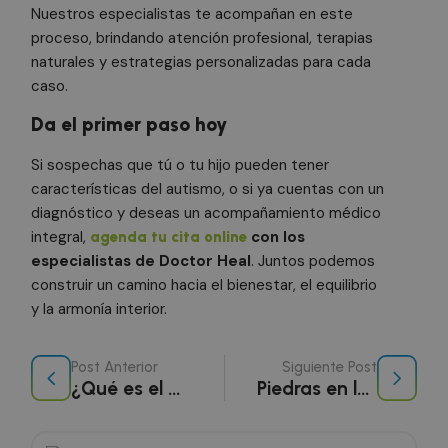
Nuestros especialistas te acompañan en este
ge
az
proceso, brindando atención profesional, terapias
en
pu
naturales y estrategias personalizadas para cada
es
si
caso.
Política de Privacidad de Google
bu
es
Da el primer paso hoy
es
in
pa
Si sospechas que tú o tu hijo pueden tener
us
pá
características del autismo, o si ya cuentas con un
diagnóstico y deseas un acompañamiento médico
CookieScriptConsent
1 mes
El
CookieScript
doctorhealonline.com
Co
integral,
con los
agenda tu cita online
Sc
ut
especialistas de Doctor Heal
. Juntos podemos
co
re
construir un camino hacia el bienestar, el equilibrio
pr
y la armonía interior.
co
de
lo
Es
qu
Post Anterior
Siguiente Post
de
¿Qué es el autismo? Características y diagnóstico
Piedras en la vesícula: ¿qué son y cómo se tratan?
Co
Sc
fu
co