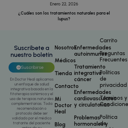
del sitio
Enero 22, 2026
¿Cuáles son los tratamientos naturales para el
lupus?
Carrito
Suscríbete a
sbjs_migrations
.doctorhealonline.com
Sesión
Nosotros
Enfermedades
Preguntas
autoinmunes
nuestro boletín
Frecuentes
Médicos
Tratamiento
Suscribirse
Políticas
integrativo
Tienda
de
cáncer
En Doctor Heal aplicamos
privacidad
un enfoque de salud
Contacto
integrativa basado en la
Enfermedades
fitoterapia sistémica y el
Términos y
cardiovasculares
Mi
uso de terapias naturales
Condicione
y circulatorias
complementarias. Toda
Doctor
recomendación o
Heal
protocolo debe ser
sbjs_current
.doctorhealonline.com
Sesión
Política
Problemas
validado por el médico
de
hormonales y
tratante del paciente
Blog
antes de su