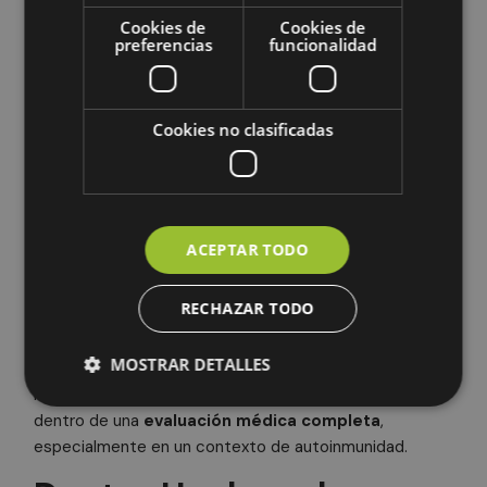
Cookies de
Cookies de
¿Por qué el
preferencias
funcionalidad
tratamiento del lupus
debe ser
Cookies no clasificadas
personalizado?
El lupus no se manifiesta igual en todas las
personas. Cambian:
ACEPTAR TODO
Los órganos afectados
RECHAZAR TODO
La intensidad de los síntomas
Los desencadenantes
MOSTRAR DETALLES
La respuesta a tratamientos
Por eso, cualquier enfoque natural debe integrarse
dentro de una
evaluación médica completa
,
especialmente en un contexto de autoinmunidad.
Cookies obligatorias
Cookies de rendimiento
Cookies de preferencias