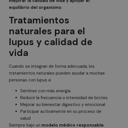
mejorar la calidad de vida y apoyar el
az
en
equilibrio del organismo
.
pu
es
si
Tratamientos
Política de Privacidad de Google
bu
es
naturales para el
es
in
pa
lupus y calidad de
us
pá
vida
CookieScriptConsent
1 mes
El
CookieScript
doctorhealonline.com
Co
Sc
ut
Cuando se integran de forma adecuada, los
co
tratamientos naturales pueden ayudar a muchas
re
pr
personas con lupus a:
co
de
lo
Sentirse con más energía
Es
qu
Reducir la frecuencia o intensidad de brotes
de
Mejorar su bienestar digestivo y emocional
Co
Sc
Participar activamente en su proceso de
fu
co
salud
Siempre bajo un
modelo médico responsable
.
cf_clearance
1 año
Es
Cloudflare, Inc.