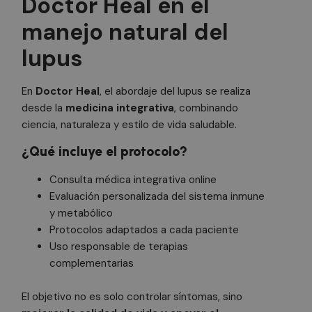
Doctor Heal en el
Cookies de funcionalidad
manejo natural del
Cookies no clasificadas
lupus
Las cookies estrictamente necesarias permiten la
funcionalidad principal del sitio web, como el inicio
de sesión de usuario y la gestión de cuentas. El sitio
En
Doctor Heal
, el abordaje del lupus se realiza
web no se puede utilizar correctamente sin las
cookies estrictamente necesarias.
desde la
medicina integrativa
, combinando
ciencia, naturaleza y estilo de vida saludable.
Nombre
Proveedor
/
Dominio
Vencimiento
De
PHPSESSID
3 meses
Co
PHP.net
¿Qué incluye el protocolo?
.doctorhealonline.com
ge
ap
ba
Consulta médica integrativa online
le
Evaluación personalizada del sistema inmune
Es
id
y metabólico
de
ge
Protocolos adaptados a cada paciente
ut
ma
Uso responsable de terapias
va
complementarias
se
us
N
es
El objetivo no es solo controlar síntomas, sino
ge