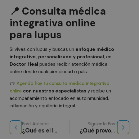
.calendly.com
ut
se
📍 Consulta médica
Cl
pa
el
integrativa online
de
an
para lupus
cu
re
se
ba
Si vives con lupus y buscas un
enfoque médico
di
vi
integrativo, personalizado y profesional
, en
es
ap
Doctor Heal
puedes recibir atención médica
fu
se
online desde cualquier ciudad o país.
un
pr
👉
Agenda hoy tu consulta médica integrativa
pr
co
con nuestros especialistas
y recibe un
online
vi
ma
acompañamiento enfocado en autoinmunidad,
inflamación y equilibrio integral.
__cfruid
Sesión
Co
Cloudflare Inc.
.calendly.com
as
si
Cl
ut
Post Anterior
Siguiente Post
id
¿Qué es el lupus y qué lo provoca? Causas, tratamientos y síntomas
¿Qué provoca el cáncer de pulmón? Causas, factores de riesgo y enfoque integral
tr
co