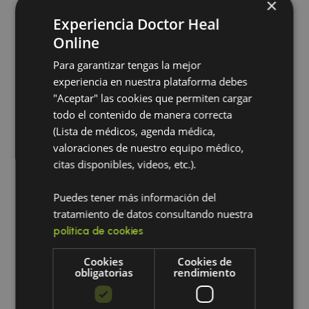
×
Evitar desequilibrios por suplementación
Experiencia Doctor Heal
indiscriminada
Online
Lo que NO se debe
Para garantizar tengas la mejor
hacer con
experiencia en nuestra plataforma debes
"Aceptar" las cookies que permiten cargar
tratamientos
todo el contenido de manera correcta
naturales en el lupus
(Lista de médicos, agenda médica,
valoraciones de nuestro equipo médico,
citas disponibles, videos, etc.).
Es fundamental evitar errores frecuentes, como:
Suspender medicamentos sin supervisión
Puedes tener más información del
médica
tratamiento de datos consultando nuestra
Seguir consejos de fuentes no profesionales
política de cookies
Usar productos “milagro” sin respaldo clínico
Aplicar tratamientos genéricos sin
Cookies
Cookies de
obligatorias
rendimiento
evaluación individual
👉 En enfermedades autoinmunes,
la
personalización es clave
.