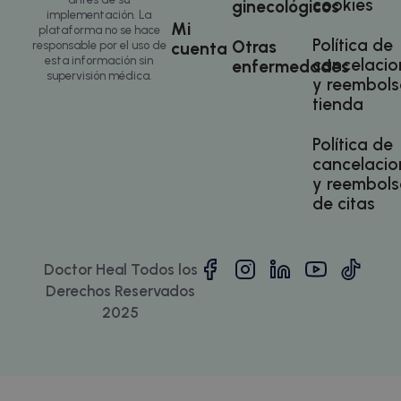
cookies
ginecológicos
implementación. La
Mi
plataforma no se hace
Política de
Otras
cuenta
responsable por el uso de
esta información sin
cancelacio
enfermedades
supervisión médica.
y reembols
tienda
Política de
_ga
1 año 1 mes
Google LLC
.doctorhealonline.com
cancelacio
y reembols
de citas
Doctor Heal Todos los
Derechos Reservados
2025