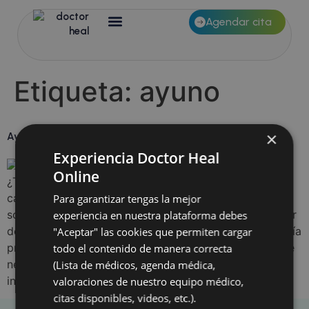
Agendar cita
Etiqueta:
ayuno
×
Ayuno intermitente para principiantes: Una guía práctica
Experiencia Doctor Heal
Online
¿Te gustaría saber cómo el ayuno intermitente puede
cambiar tu vida y mejorar tu salud? Si has escuchado
Para garantizar tengas la mejor
sobre este enfoque de alimentación, pero no sabes por
experiencia en nuestra plataforma debes
dónde empezar, ¡estás en el lugar correcto! En esta guía
"Aceptar" las cookies que permiten cargar
práctica, te proporcionaremos toda la información que
todo el contenido de manera correcta
necesitas para comenzar tu viaje hacia el ayuno
(Lista de médicos, agenda médica,
intermitente de manera […]
valoraciones de nuestro equipo médico,
citas disponibles, videos, etc.).