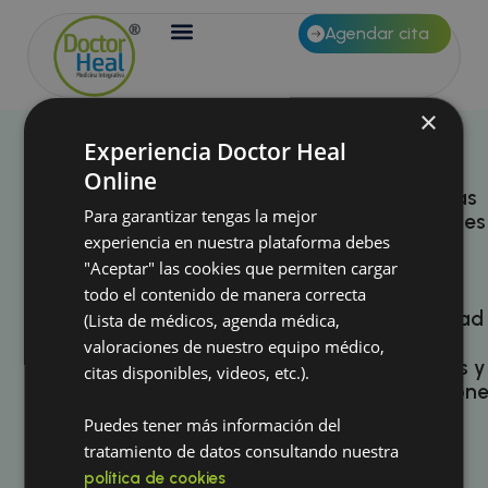
Agendar cita
×
Experiencia Doctor Heal
Carrito
Suscríbete a
Nosotros
Enfermedades
Online
Preguntas
autoinmunes
nuestro boletín
Para garantizar tengas la mejor
Frecuentes
Médicos
experiencia en nuestra plataforma debes
Tratamiento
Suscribirse
"Aceptar" las cookies que permiten cargar
Políticas
integrativo
Tienda
de
todo el contenido de manera correcta
cáncer
En Doctor Heal aplicamos
privacidad
un enfoque de salud
(Lista de médicos, agenda médica,
Contacto
integrativa basado en la
Enfermedades
valoraciones de nuestro equipo médico,
fitoterapia sistémica y el
Términos y
cardiovasculares
Mi
citas disponibles, videos, etc.).
uso de terapias naturales
Condicione
y circulatorias
complementarias. Toda
Doctor
recomendación o
Heal
Puedes tener más información del
protocolo debe ser
Política
Problemas
validado por el médico
tratamiento de datos consultando nuestra
de
hormonales y
tratante del paciente
Blog
política de cookies
antes de su