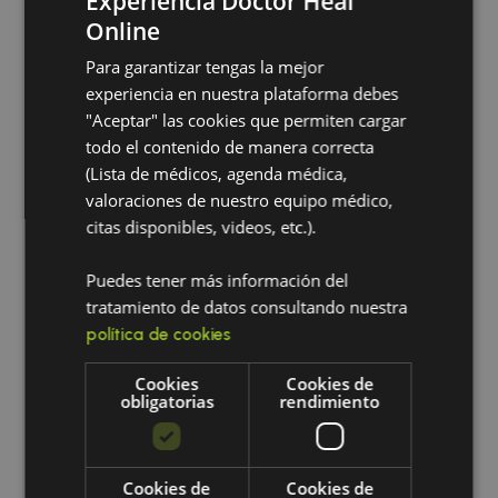
Experiencia Doctor Heal
disponibilidad?
Nohemy
Online
pimentel
Para garantizar tengas la mejor
2026-04-28
¿Atienden mi
experiencia en nuestra plataforma debes
caso?
Nos pareció bien
"Aceptar" las cookies que permiten cargar
esperamos q tenga
todo el contenido de manera correcta
resultados
¿Cuál es el
(Lista de médicos, agenda médica,
valoraciones de nuestro equipo médico,
huso horario
citas disponibles, videos, etc.).
Liz
de mi cita en
cardozo
línea?
2026-04-29
Puedes tener más información del
tratamiento de datos consultando nuestra
Me pareció excelente,
Quiero
política de cookies
buena atención
programar
Cookies
Cookies de
una cita para
obligatorias
rendimiento
Nohemy
una persona
pimentel
que no vive
2026-05-23
en el mismo
Cookies de
Cookies de
Todo muy bien muy atenta