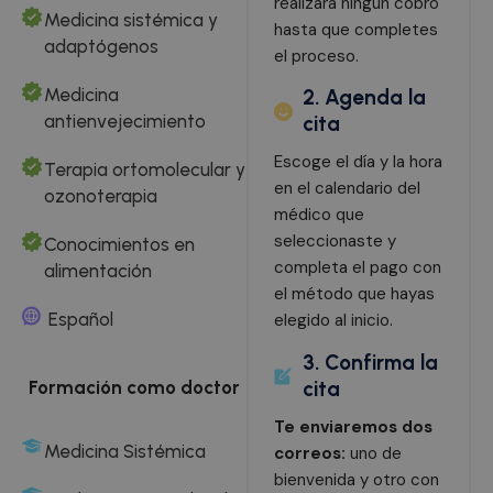
realizará ningún cobro
Medicina sistémica y
hasta que completes
adaptógenos
el proceso.
Medicina
2. Agenda la
antienvejecimiento
cita
Escoge el día y la hora
Terapia ortomolecular y
en el calendario del
ozonoterapia
médico que
seleccionaste y
Conocimientos en
completa el pago con
alimentación
el método que hayas
Español
elegido al inicio.
3. Confirma la
cita
Formación como doctor
Te enviaremos dos
Medicina Sistémica
correos:
uno de
bienvenida y otro con