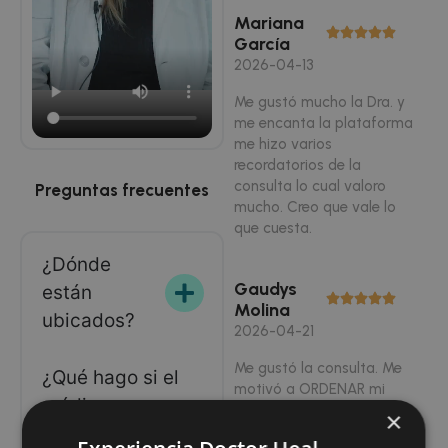
Mariana
García
2026-04-13
Me gustó mucho la Dra. y
me encanta la plataforma
me hizo varios
recordatorios de la
consulta lo cual valoro
Preguntas frecuentes
mucho. Creo que vale lo
que cuesta.
¿Dónde
Gaudys
están
Molina
ubicados?
2026-04-21
Me gustó la consulta. Me
¿Qué hago si el
motivó a ORDENAR mi
médico no
salud
×
tiene