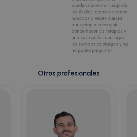
es
pueden comentar luego de
si
Política de Privacidad de Google
bu
los 10 dias ,donde estamos
es
nosotros a veces cuesta
es
in
por ejemplo conseguir
pa
donde hacer las terapias y
us
pá
una vez que las conseguis
los tiempos se alargan y ya
CookieScriptConsent
1 mes
El
CookieScript
no podes preguntar .
doctorhealonline.com
Co
Sc
ut
co
re
Otros profesionales
pr
co
de
lo
Es
qu
de
Co
Sc
fu
co
cf_clearance
1 año
Es
Cloudflare, Inc.
.calendly.com
ut
se
Cl