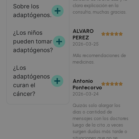
Cookies no clasificadas
Sobre los
clara explicación en la
consulta, muchas gracias.
adaptógenos.
Las cookies estrictamente necesarias permiten la
funcionalidad principal del sitio web, como el inicio
de sesión de usuario y la gestión de cuentas. El sitio
ALVARO
web no se puede utilizar correctamente sin las
¿Los niños
cookies estrictamente necesarias.
PEREZ
pueden tomar
2026-03-25
Nombre
Proveedor
/
Dominio
Vencimiento
De
adaptógenos?
PHPSESSID
3 meses
Co
MAs recomendaciones de
PHP.net
.doctorhealonline.com
ge
medicinas.
ap
¿Los
ba
le
adaptógenos
Es
Antonio
id
curan el
de
Pontecorvo
ge
cáncer?
2026-03-24
ut
ma
va
Quizás solo alargar los
se
us
dias o cantidad de
N
mensajes con los doctores
es
ge
luego de la cita ,a veces
az
surgen dudas más tarde o
en
pu
situaciones que no se