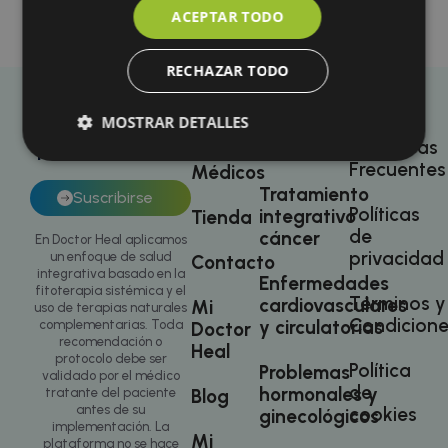
ACEPTAR TODO
$
73.50
RECHAZAR TODO
Carrito
MOSTRAR DETALLES
Suscríbete a
Nosotros
Enfermedades
Preguntas
autoinmunes
nuestro boletín
Frecuentes
Médicos
Tratamiento
Suscribirse
Cookies obligatorias
Cookies de rendimiento
Políticas
integrativo
Tienda
Cookies de preferencias
de
cáncer
En Doctor Heal aplicamos
privacidad
un enfoque de salud
Cookies de funcionalidad
Contacto
integrativa basado en la
Enfermedades
Cookies no clasificadas
fitoterapia sistémica y el
Términos y
cardiovasculares
Mi
uso de terapias naturales
Condicione
Las cookies estrictamente necesarias permiten la
y circulatorias
complementarias. Toda
Doctor
funcionalidad principal del sitio web, como el inicio
recomendación o
Heal
de sesión de usuario y la gestión de cuentas. El sitio
protocolo debe ser
Política
Problemas
web no se puede utilizar correctamente sin las
validado por el médico
cookies estrictamente necesarias.
de
hormonales y
tratante del paciente
Blog
antes de su
cookies
ginecológicos
Nombre
Proveedor
/
Dominio
Vencimiento
De
implementación. La
Mi
plataforma no se hace
PHPSESSID
3 meses
Co
PHP.net