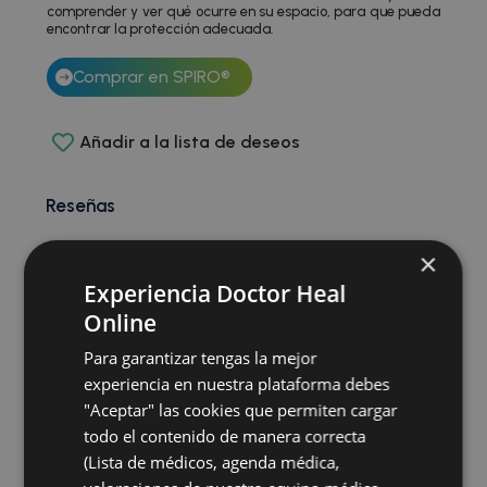
comprender y ver qué ocurre en su espacio, para que pueda
encontrar la protección adecuada.
Comprar en SPIRO®
Añadir a la lista de deseos
Reseñas
×
No hay valoraciones aún.
Experiencia Doctor Heal
Sé el primero en valorar “BEEM®”
Online
Debes
para publicar una valoración.
acceder
Para garantizar tengas la mejor
experiencia en nuestra plataforma debes
"Aceptar" las cookies que permiten cargar
todo el contenido de manera correcta
Explora nuestros productos
(Lista de médicos, agenda médica,
relacionados