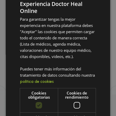
Experiencia Doctor Heal
que viene en polvo y cápsulas. Se utiliza
Online
principalmente para la salud de las articulaciones
y las afecciones de la piel como también, se
Para garantizar tengas la mejor
utiliza en la medicina alternativa por sus
experiencia en nuestra plataforma debes
propiedades regenerativas y antiinflamatorias.
"Aceptar" las cookies que permiten cargar
Suplemento natural con diversas propiedades
todo el contenido de manera correcta
antiinflamatorias y anti angiogénicas.
(Lista de médicos, agenda médica,
valoraciones de nuestro equipo médico,
citas disponibles, videos, etc.).
Explora nuestros productos
relacionados
Puedes tener más información del
tratamiento de datos consultando nuestra
política de cookies
Cookies
Cookies de
obligatorias
rendimiento