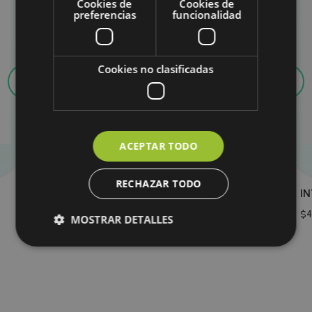
Cookies de
Cookies de
preferencias
funcionalidad
Cookies no clasificadas
ACEPTAR TODO
RECHAZAR TODO
INFLAMMOFF
I
$
68.75
$
4
MOSTRAR DETALLES
Cookies obligatorias
Cookies de rendimiento
Cookies de preferencias