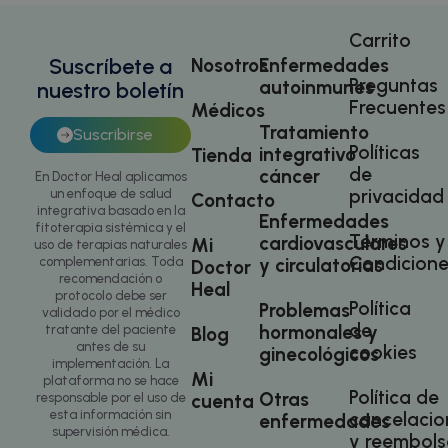
Cookies de funcionalidad
Cookies no clasificadas
Carrito
Suscríbete a
Nosotros
Enfermedades
Las cookies estrictamente necesarias permiten la
Preguntas
funcionalidad principal del sitio web, como el inicio
autoinmunes
nuestro boletín
de sesión de usuario y la gestión de cuentas. El sitio
Frecuentes
Médicos
web no se puede utilizar correctamente sin las
Tratamiento
cookies estrictamente necesarias.
Suscribirse
Políticas
integrativo
Tienda
Nombre
Proveedor
/
Dominio
Vencimiento
De
de
cáncer
En Doctor Heal aplicamos
PHPSESSID
3 meses
Co
privacidad
PHP.net
un enfoque de salud
Contacto
.doctorhealonline.com
ge
integrativa basado en la
Enfermedades
ap
fitoterapia sistémica y el
ba
Términos y
cardiovasculares
Mi
uso de terapias naturales
le
Condicione
Es
y circulatorias
complementarias. Toda
Doctor
id
recomendación o
Heal
de
protocolo debe ser
ge
Política
Problemas
validado por el médico
ut
de
hormonales y
tratante del paciente
Blog
ma
va
antes de su
cookies
ginecológicos
se
implementación. La
us
Mi
plataforma no se hace
N
Política de
Otras
cuenta
responsable por el uso de
es
esta información sin
ge
cancelacio
enfermedades
az
supervisión médica.
y reembols
en