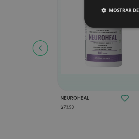
MOSTRAR DE
Cookies obl
Las cookies estrictam
gestión de cuentas. E
Nombre
PHPSESSID
NEUROHEAL
$
73.50
CookieScriptConse