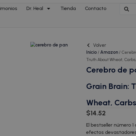
imonios
Dr. Heal
Tienda
Contacto
Volver
Inicio
Amazon
/
/ Cerebro
Truth About Wheat, Carbs,
Cerebro de pa
Grain Brain: 
Wheat, Carbs
$
14.52
El bestseller número 1
efectos devastadores d