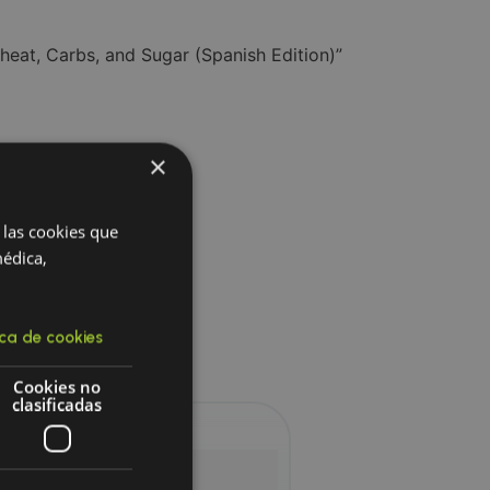
Wheat, Carbs, and Sugar (Spanish Edition)”
×
 las cookies que
s
médica,
ica de cookies
Cookies no
clasificadas