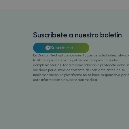
cf_clearance
__cfruid
Suscríbete a nuestro boletín
Suscribirse
Nombre
En Doctor Heal aplicamos un enfoque de salud integrativa 
Nombre
Nombre
Nombre
Provee
P
la fitoterapia sistémica y el uso de terapias naturales
intercom-id-xqnlv
_ga_07QS0GEMV8
IDE
localTimeZone
ar
complementarias. Toda recomendación o protocolo debe s
Google
intercom-session-x
.doublec
d
validado por el médico tratante del paciente antes de su
implementación. La plataforma no se hace responsable por e
isReturningVisitor9
mailchimp_landing_
esta información sin supervisión médica.
_fbp
_cfuvid
.c
Meta Pl
intercom-device-id
.doctor
_gcl_au
wp_woocommerce_se
Google
m
__stripe_mid
.doctor
St
.
__stripe_sid
St
.
sbjs_current_add