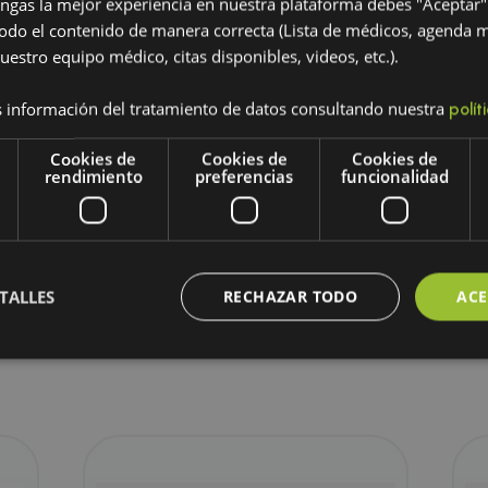
engas la mejor experiencia en nuestra plataforma debes "Aceptar"
odo el contenido de manera correcta (Lista de médicos, agenda 
uestro equipo médico, citas disponibles, videos, etc.).
es de limpieza de baño de pies de desintoxicación iónica p
 información del tratamiento de datos consultando nuestra
polít
Cookies de
Cookies de
Cookies de
rendimiento
preferencias
funcionalidad
Explora nuestros producto
TALLES
RECHAZAR TODO
ACE
relacionados
igatorias
Cookies de rendimiento
Cookies de preferencias
Cookies de f
Cookies no clasificadas
ente necesarias permiten la funcionalidad principal del sitio web, como el inicio de ses