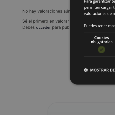
Para garantizar t
permiten cargar t
No hay valoraciones aún.
valoraciones de n
Sé el primero en valorar “Máquina de spa de ion
Puedes tener más
Debes
para publicar una valoración.
acceder
Cookies
obligatorias
MOSTRAR DE
Cookies obl
Las cookies estrictam