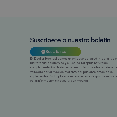
intercom-id-xqnlv
_ga_07QS0GEMV8
IDE
localTimeZone
ar
Google
intercom-session-x
.doublec
d
isReturningVisitor9
mailchimp_landing_
_fbp
_cfuvid
.c
Meta Pl
intercom-device-id
.doctor
_gcl_au
wp_woocommerce_se
Google
m
__stripe_mid
.doctor
St
Suscríbete a nuestro boletín
.
__stripe_sid
St
Suscribirse
.
sbjs_current_add
En Doctor Heal aplicamos un enfoque de salud integrativa 
la fitoterapia sistémica y el uso de terapias naturales
complementarias. Toda recomendación o protocolo debe s
validado por el médico tratante del paciente antes de su
implementación. La plataforma no se hace responsable por e
esta información sin supervisión médica.
sbjs_migrations
sbjs_current