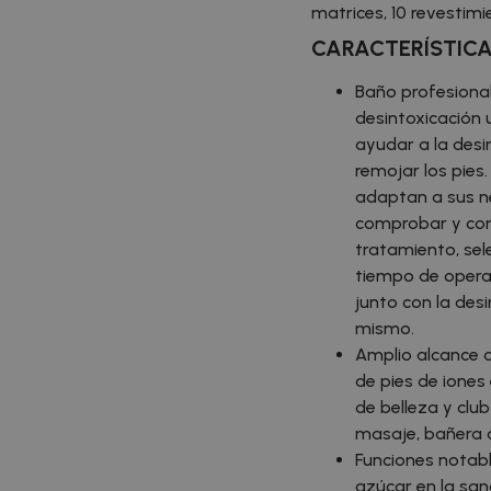
matrices, 10 revestim
CARACTERÍSTIC
Baño profesional
desintoxicación 
ayudar a la desi
remojar los pie
adaptan a sus ne
comprobar y cont
tratamiento, sel
tiempo de operac
junto con la desi
mismo.
Amplio alcance d
de pies de iones
de belleza y clu
masaje, bañera de
Funciones notabl
azúcar en la sangr