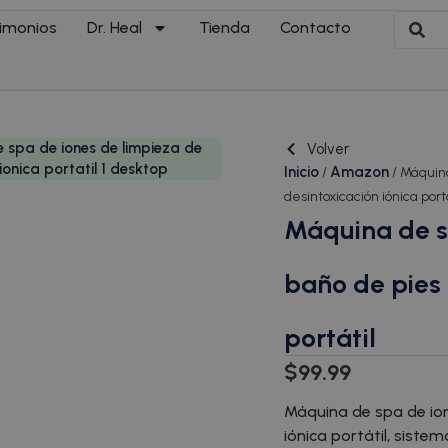
imonios
Dr. Heal
Tienda
Contacto
Volver
Inicio
Amazon
/
/ Máquin
desintoxicación iónica portá
Máquina de s
baño de pies 
portátil
$
99.99
Máquina de spa de ion
iónica portátil, siste