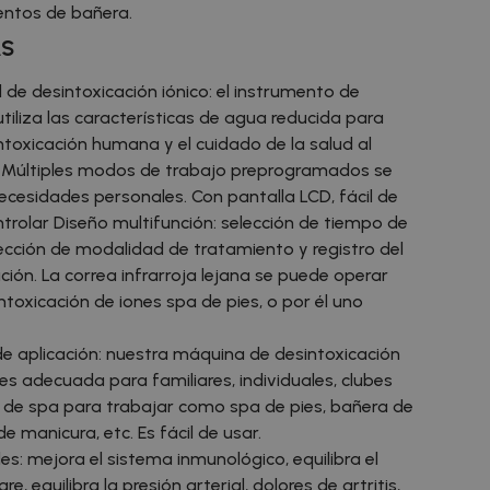
ientos de bañera.
AS
 de desintoxicación iónico: el instrumento de
utiliza las características de agua reducida para
ntoxicación humana y el cuidado de la salud al
s. Múltiples modos de trabajo preprogramados se
cesidades personales. Con pantalla LCD, fácil de
rolar Diseño multifunción: selección de tiempo de
ección de modalidad de tratamiento y registro del
ión. La correa infrarroja lejana se puede operar
ntoxicación de iones spa de pies, o por él uno
e aplicación: nuestra máquina de desintoxicación
 es adecuada para familiares, individuales, clubes
b de spa para trabajar como spa de pies, bañera de
 manicura, etc. Es fácil de usar.
es: mejora el sistema inmunológico, equilibra el
e, equilibra la presión arterial, dolores de artritis,