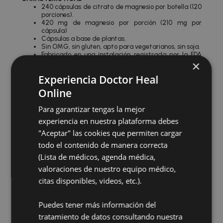
240 cápsulas de citrato de magnesio por botella (120
porciones).
420 mg de magnesio por porción (210 mg por
cápsula)
Cápsulas a base de plantas.
Sin OMG, sin gluten, apto para vegetarianos, sin soja.
Fabricado en una instalación registrada por la FDA
×
que cumple con GMP.
Experiencia Doctor Heal
Comprar en Amazon
Online
Para garantizar tengas la mejor
Añadir a la lista de deseos
experiencia en nuestra plataforma debes
"Aceptar" las cookies que permiten cargar
Reseñas
todo el contenido de manera correcta
(Lista de médicos, agenda médica,
valoraciones de nuestro equipo médico,
No hay valoraciones aún.
citas disponibles, videos, etc.).
Sé el primero en valorar “Nutricost Citrato de
magnesio (240 cápsulas)”
Puedes tener más información del
Debes
para publicar una valoración.
acceder
tratamiento de datos consultando nuestra