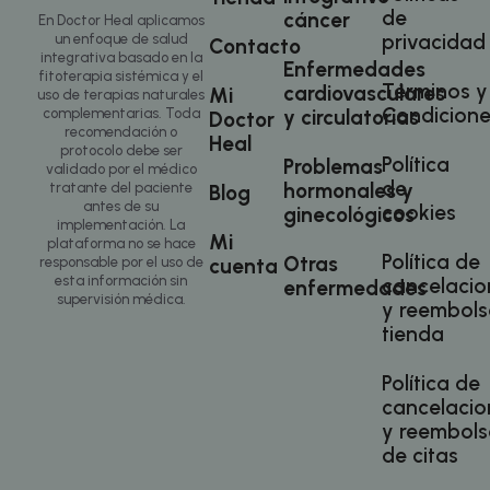
ge
de
ut
cáncer
En Doctor Heal aplicamos
ma
privacidad
un enfoque de salud
Contacto
va
integrativa basado en la
se
Enfermedades
fitoterapia sistémica y el
us
Términos y
cardiovasculares
Mi
N
uso de terapias naturales
es
Condicione
y circulatorias
complementarias. Toda
Doctor
ge
recomendación o
az
Heal
protocolo debe ser
en
Política
Problemas
pu
validado por el médico
es
de
hormonales y
tratante del paciente
Blog
si
Política de Privacidad de Google
antes de su
cookies
ginecológicos
bu
implementación. La
es
Mi
plataforma no se hace
es
Política de
Otras
in
cuenta
responsable por el uso de
pa
esta información sin
cancelacio
enfermedades
us
supervisión médica.
y reembols
pá
tienda
CookieScriptConsent
1 mes
El
CookieScript
doctorhealonline.com
Co
Sc
Política de
ut
co
cancelacio
re
y reembols
pr
co
de citas
de
lo