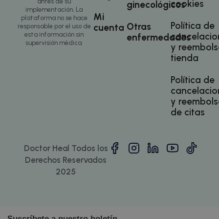
antes de su
cookies
ginecológicos
N
implementación. La
es
Mi
plataforma no se hace
ge
Política de
az
Otras
cuenta
responsable por el uso de
en
esta información sin
cancelacio
enfermedades
pu
supervisión médica.
es
y reembols
si
Política de Privacidad de Google
tienda
bu
es
es
Política de
in
pa
cancelacio
us
y reembols
pá
de citas
CookieScriptConsent
1 mes
El
CookieScript
doctorhealonline.com
Co
Sc
ut
co
Doctor Heal Todos los
re
pr
Derechos Reservados
co
de
2025
lo
Es
qu
de
Co
Sc
fu
Suscríbete a nuestro boletín