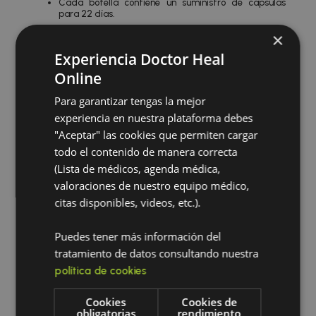
Cada botella contiene un suministro de cápsulas
para 22 días.
×
Comprar en Amazon
Experiencia Doctor Heal
Online
Añadir a la lista de deseos
Para garantizar tengas la mejor
experiencia en nuestra plataforma debes
Reseñas
"Aceptar" las cookies que permiten cargar
todo el contenido de manera correcta
No hay valoraciones aún.
(Lista de médicos, agenda médica,
valoraciones de nuestro equipo médico,
Sé el primero en valorar “Puritan’s Pride
citas disponibles, videos, etc.).
Colágeno Hidrolizado (180 cápsulas – pack de
2)”
Puedes tener más información del
Debes
para publicar una valoración.
acceder
tratamiento de datos consultando nuestra
política de cookies
Cookies
Cookies de
obligatorias
rendimiento