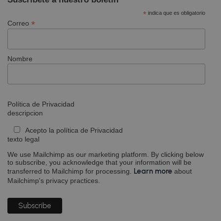
co
*
indica que es obligatorio
cf_clearance
1 año
Es
Cloudflare, Inc.
*
Correo
.calendly.com
ut
se
Cl
pa
el
Nombre
de
an
cu
re
se
ba
di
Política de Privacidad
vi
descripcion
es
ap
fu
Acepto la política de Privacidad
se
texto legal
un
pr
We use Mailchimp as our marketing platform. By clicking below
pr
to subscribe, you acknowledge that your information will be
co
Learn more
transferred to Mailchimp for processing.
about
vi
ma
Mailchimp's privacy practices.
__cfruid
Sesión
Co
Cloudflare Inc.
.calendly.com
as
si
Cl
ut