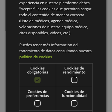
experiencia en nuestra plataforma debes
Sé el primero en valorar “Suplemento Nutricost
"Aceptar" las cookies que permiten cargar
Niacina de vitamina B3 (240 cápsulas)”
todo el contenido de manera correcta
Debes
para publicar una valoración.
acceder
(Lista de médicos, agenda médica,
valoraciones de nuestro equipo médico,
citas disponibles, videos, etc.).
Explora nuestros productos
Puedes tener más información del
relacionados
tratamiento de datos consultando nuestra
política de cookies
Cookies
Cookies de
obligatorias
rendimiento
Cookies de
Cookies de
preferencias
funcionalidad