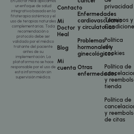
cáncer
En Doctor Heal aplicamos
de sesión de usuario y la gestión de cuentas. El sitio
privacidad
un enfoque de salud
Contacto
web no se puede utilizar correctamente sin las
integrativa basado en la
Enfermedades
cookies estrictamente necesarias.
fitoterapia sistémica y el
Términos y
cardiovasculares
Mi
uso de terapias naturales
Nombre
Proveedor
/
Dominio
Vencimiento
De
Condicione
y circulatorias
complementarias. Toda
Doctor
PHPSESSID
3 meses
Co
recomendación o
PHP.net
Heal
.doctorhealonline.com
ge
protocolo debe ser
Política
Problemas
ap
validado por el médico
ba
de
hormonales y
tratante del paciente
Blog
le
antes de su
cookies
Es
ginecológicos
id
implementación. La
Mi
de
plataforma no se hace
ge
Política de
Otras
cuenta
responsable por el uso de
ut
esta información sin
cancelacio
enfermedades
ma
supervisión médica.
va
y reembols
se
tienda
us
N
es
ge
Política de
az
cancelacio
en
pu
y reembols
es
de citas
si
Política de Privacidad de Google
bu
es
es