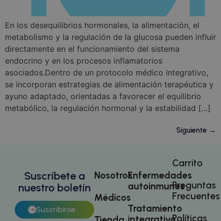
de segu
publicidad
de usuar
que el
sesiones
usuario final
optimiza
haya visto
En los desequilibrios hormonales, la alimentación, el
experien
antes de
usuario
metabolismo y la regulación de la glucosa pueden influir
visitar dicho
manteni
sitio web.
directamente en el funcionamiento del sistema
coherenc
sesión y
_fbp
3 meses
Utilizado por
Meta Platform Inc.
endocrino y en los procesos inflamatorios
proporc
.doctorhealonline.com
Facebook
servicios
para ofrecer
asociados.Dentro de un protocolo médico integrativo,
personal
una serie de
m
1 año 1 mes
Stripe
se incorporan estrategias de alimentación terapéutica y
productos
m.stripe.com
__stripe_mid
1 año
Esta coo
publicitarios,
Stripe Inc.
ayuno adaptado, orientadas a favorecer el equilibrio
.doctorhealonline.com
asociada
como
Calendly
ofertas en
metabólico, la regulación hormonal y la estabilidad […]
program
tiempo real
reunion
de
emplean
anunciantes
Siguiente
→
algunos 
externos.
web. Est
cookie p
_gcl_au
3 meses
Esta cookie
Google LLC
que el
.doctorhealonline.com
es
program
Carrito
establecida
reunion
por
Suscríbete a
Nosotros
Enfermedades
funcione
Doubleclick
del sitio
y lleva a
Preguntas
autoinmunes
nuestro boletín
cabo
Frecuentes
__stripe_sid
30 minutos
Esta coo
Médicos
información
Stripe Inc.
.doctorhealonline.com
asociada
sobre cómo
sbjs_current_add
.doctorhealonline.com
Sesión
Tratamiento
Suscribirse
Calendly
el usuario
program
Políticas
final utiliza
integrativo
Tienda