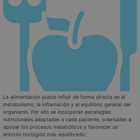
ge
ut
ma
va
se
us
N
es
ge
az
en
pu
es
si
Política de Privacidad de Google
bu
es
es
in
pa
us
pá
La alimentación puede influir de forma directa en el
CookieScriptConsent
1 mes
El
CookieScript
doctorhealonline.com
Co
metabolismo, la inflamación y el equilibrio general del
Sc
ut
organismo. Por ello se incorporan estrategias
co
re
nutricionales adaptadas a cada paciente, orientadas a
pr
apoyar los procesos metabólicos y favorecer un
co
de
entorno biológico más equilibrado.
lo