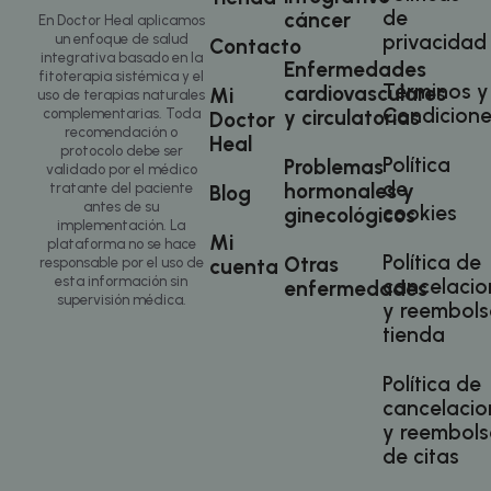
reunion
el sitio web
de
cáncer
emplean
En Doctor Heal aplicamos
y cualquier
algunos 
publicidad
privacidad
un enfoque de salud
Contacto
web. Est
que el
integrativa basado en la
Enfermedades
cookie p
usuario final
fitoterapia sistémica y el
que el
haya visto
Términos y
cardiovasculares
Mi
uso de terapias naturales
program
antes de
Condicione
reunion
visitar dicho
y circulatorias
complementarias. Toda
Doctor
funcione
sitio web.
recomendación o
Heal
del sitio
protocolo debe ser
Política
Problemas
validado por el médico
de
hormonales y
tratante del paciente
Blog
antes de su
cookies
ginecológicos
implementación. La
Mi
plataforma no se hace
Política de
Otras
cuenta
responsable por el uso de
esta información sin
cancelacio
enfermedades
supervisión médica.
y reembols
sbjs_migrations
.doctorhealonline.com
Sesión
tienda
Política de
cancelacio
y reembols
de citas