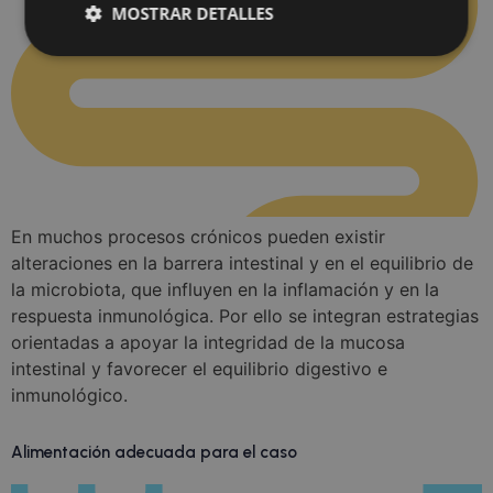
MOSTRAR DETALLES
Cookies obligatorias
Cookies de rendimiento
Cookies de preferencias
Cookies de funcionalidad
Cookies no clasificadas
Las cookies estrictamente necesarias permiten la
En muchos procesos crónicos pueden existir
funcionalidad principal del sitio web, como el inicio
alteraciones en la barrera intestinal y en el equilibrio de
de sesión de usuario y la gestión de cuentas. El sitio
web no se puede utilizar correctamente sin las
la microbiota, que influyen en la inflamación y en la
cookies estrictamente necesarias.
respuesta inmunológica. Por ello se integran estrategias
Nombre
Proveedor
/
Dominio
Vencimiento
De
orientadas a apoyar la integridad de la mucosa
intestinal y favorecer el equilibrio digestivo e
PHPSESSID
3 meses
Co
PHP.net
.doctorhealonline.com
ge
inmunológico.
ap
ba
le
Es
Alimentación adecuada para el caso
id
de