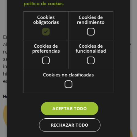
política de cookies
Cookies
Cookies de
obligatorias
rendimiento
En determinadas condiciones, pueden presentarse
alteraciones en los procesos naturales de eliminación y
Cookies de
Cookies de
preferencias
funcionalidad
regulación metabólica. Las terapias de desintoxicación
se incorporan dentro de protocolos médicos
integrativos para apoyar la función de órganos como
hígado, riñón y sistema linfático, favoreciendo el
Cookies no clasificadas
equilibrio biológico general.
Herramientas para sellar el intestino
ACEPTAR TODO
RECHAZAR TODO